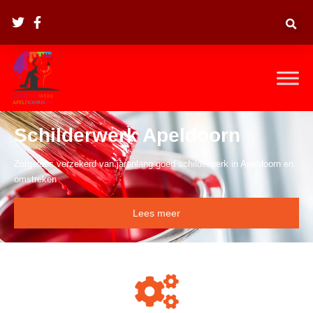
Schilderwerk Apeldoorn
Zorgeloos verzekerd van jarenlang goed schilderwerk in Apeldoorn en
omstreken
Lees meer